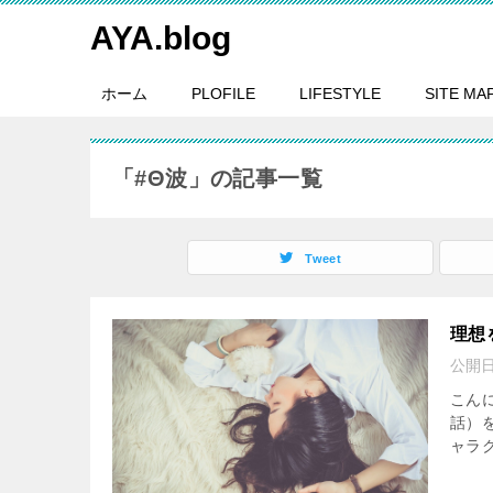
AYA.blog
ホーム
PLOFILE
LIFESTYLE
SITE MA
「#Θ波」の記事一覧
Tweet
理想
公開
こんに
話）
ャラ