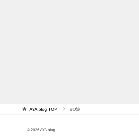
AYA.blog
TOP
#Θ波
© 2026 AYA.blog