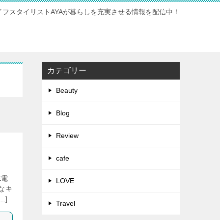
イフスタイリストAYAが暮らしを充実させる情報を配信中！
カテゴリー
Beauty
Blog
Review
cafe
E電
LOVE
なキ
…]
Travel