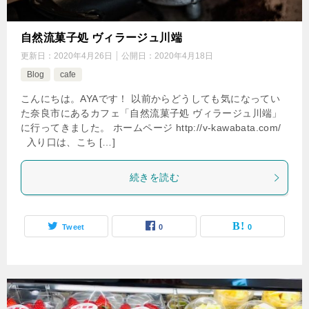
自然流菓子処 ヴィラージュ川端
更新日：
2020年4月26日
公開日：
2020年4月18日
Blog
cafe
こんにちは。AYAです！ 以前からどうしても気になってい
た奈良市にあるカフェ「自然流菓子処 ヴィラージュ川端」
に行ってきました。 ホームページ http://v-kawabata.com/
入り口は、こち […]
続きを読む
Tweet
0
0