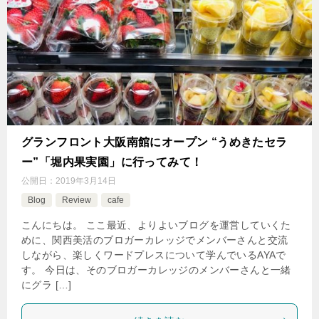
グランフロント大阪南館にオープン “うめきたセラ
ー”「堀内果実園」に行ってみて！
公開日：
2019年3月14日
Blog
Review
cafe
こんにちは。 ここ最近、よりよいブログを運営していくた
めに、関西美活のブロガーカレッジでメンバーさんと交流
しながら、楽しくワードプレスについて学んでいるAYAで
す。 今日は、そのブロガーカレッジのメンバーさんと一緒
にグラ […]