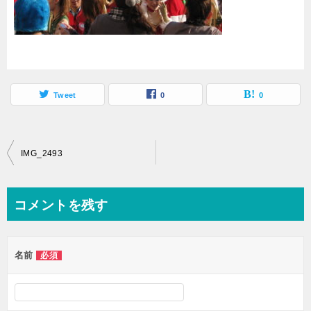
Tweet
0
0
投
IMG_2493
稿
ナ
コメントを残す
ビ
ゲ
名前
必須
ー
シ
ョ